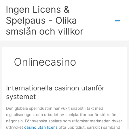
Skip
Ingen Licens &
to
content
Spelpaus - Olika
Main
smslån och villkor
Men
Onlinecasino
Internationella casinon utanför
systemet
Den globala spelindustrin har vuxit snabbt i takt med
digitaliseringen, och utbudet av spelplattformar är större än
någonsin. För svenska spelare som utforskar marknaden dyker
uttrycket
casino utan licens
ofta upp tidigt, särskilt i samband