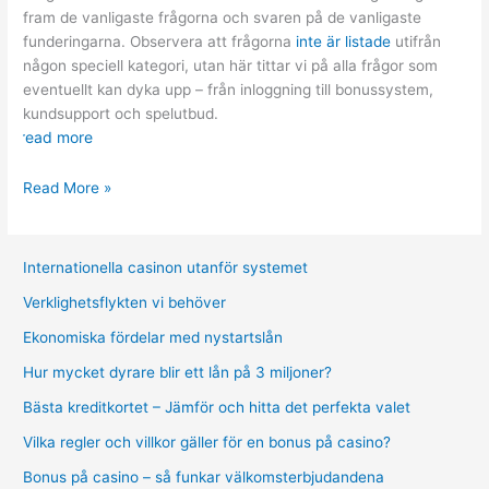
fram de vanligaste frågorna och svaren på de vanligaste
funderingarna. Observera att frågorna
inte är listade
utifrån
någon speciell kategori, utan här tittar vi på alla frågor som
eventuellt kan dyka upp – från inloggning till bonussystem,
kundsupport och spelutbud.
read more
Vanliga
Read More »
frågor
och
svar
Internationella casinon utanför systemet
om
Verklighetsflykten vi behöver
casino
Ekonomiska fördelar med nystartslån
Hur mycket dyrare blir ett lån på 3 miljoner?
Bästa kreditkortet – Jämför och hitta det perfekta valet
Vilka regler och villkor gäller för en bonus på casino?
Bonus på casino – så funkar välkomsterbjudandena