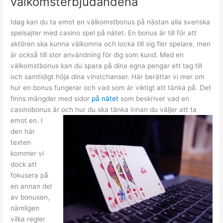
välkomsterbjudandena
för
en
Idag kan du ta emot en välkomstbonus på nästan alla svenska
bonus
spelsajter med casino spel på nätet. En bonus är till för att
på
aktören ska kunna välkomna och locka till sig fler spelare, men
casino?
är också till stor användning för dig som kund. Med en
välkomstbonus kan du spara på dina egna pengar ett tag till
och samtidigt höja dina vinstchanser. Här berättar vi mer om
hur en bonus fungerar och vad som är viktigt att tänka på. Det
finns mängder med sidor
på nätet
som beskriver vad en
casinobonus är och hur du ska tänka innan du väljer att ta
emot en.
I
den här
texten
kommer vi
dock att
fokusera på
en annan del
av bonusen,
nämligen
vilka regler