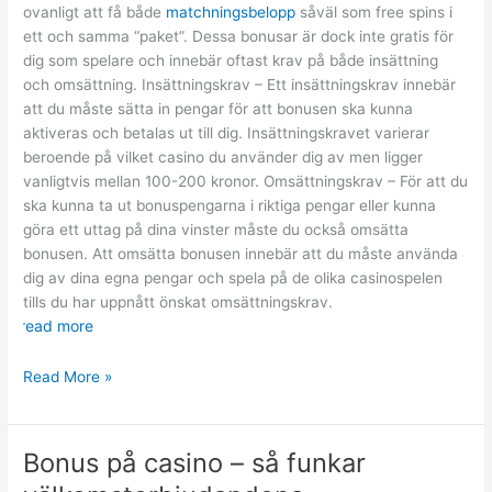
ovanligt att få både
matchningsbelopp
såväl som free spins i
ett och samma “paket”. Dessa bonusar är dock inte gratis för
dig som spelare och innebär oftast krav på både insättning
och omsättning. Insättningskrav – Ett insättningskrav innebär
att du måste sätta in pengar för att bonusen ska kunna
aktiveras och betalas ut till dig. Insättningskravet varierar
beroende på vilket casino du använder dig av men ligger
vanligtvis mellan 100-200 kronor. Omsättningskrav – För att du
ska kunna ta ut bonuspengarna i riktiga pengar eller kunna
göra ett uttag på dina vinster måste du också omsätta
bonusen. Att omsätta bonusen innebär att du måste använda
dig av dina egna pengar och spela på de olika casinospelen
tills du har uppnått önskat omsättningskrav.
read more
Vilka
Read More »
regler
och
villkor
Bonus på casino – så funkar
gäller