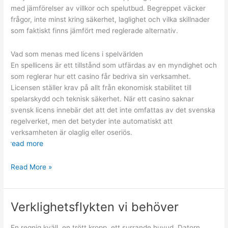
med jämförelser av villkor och spelutbud. Begreppet väcker
frågor, inte minst kring säkerhet, laglighet och vilka skillnader
som faktiskt finns jämfört med reglerade alternativ.
Vad som menas med licens i spelvärlden
En spellicens är ett tillstånd som utfärdas av en myndighet och
som reglerar hur ett casino får bedriva sin verksamhet.
Licensen ställer krav på allt från ekonomisk stabilitet till
spelarskydd och teknisk säkerhet. När ett casino saknar
svensk licens innebär det att det inte omfattas av det svenska
regelverket, men det betyder inte automatiskt att
verksamheten är olaglig eller oseriös.
read more
Internationella
Read More »
casinon
utanför
systemet
Verklighetsflykten vi behöver
En regnig kväll, en trött kropp, ett surrande huvud. Datorn