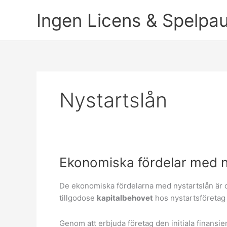
Skip
Ingen Licens & Spelpaus
to
content
Nystartslån
Ekonomiska fördelar med n
De ekonomiska fördelarna med nystartslån är o
tillgodose
kapitalbehovet
hos nystartsföreta
Genom att erbjuda företag den initiala finansie