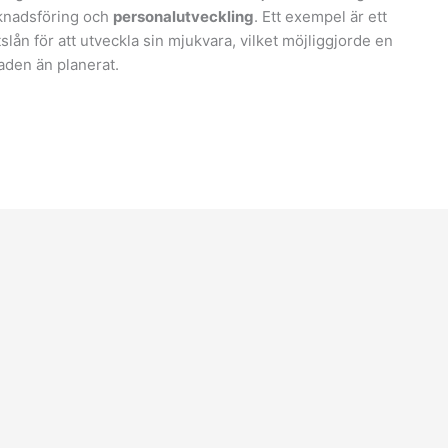
knadsföring och
personalutveckling
. Ett exempel är ett
lån för att utveckla sin mjukvara, vilket möjliggjorde en
aden än planerat.