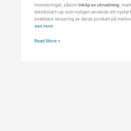
investeringar, såsom
inköp av utrustning
, mar
teknikstart-up som nyligen använde ett nystarts
snabbare lansering av deras produkt på markn
read more
Ekonomiska
Read More »
fördelar
med
nystartslån